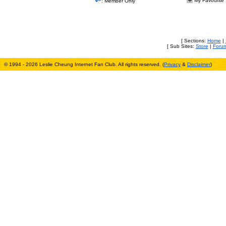
My Favourite
: Member Only
[ Sections:
Home
|
[ Sub Sites:
Store
|
Foru
© 1994 - 2026 Leslie Cheung Internet Fan Club. All rights reserved. (
Privacy
&
Disclaimer
)